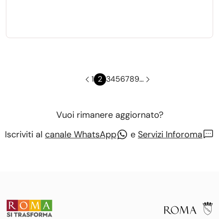
Paginazione
Pagina precedente
Pagina
Pagina attuale
Pagina
Pagina
Pagina
Pagina
Pagina
Pagina
Pagina
Pagina successiva
1
2
3
4
5
6
7
8
9
…
Vuoi rimanere aggiornato?
Iscriviti al
canale WhatsApp
e
Servizi Inforoma