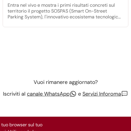
Entra nel vivo e mostra i primi risultati concreti sul
territorio il progetto SOSPAS (Smart On-Street
Parking System), l'innovativo ecosistema tecnologico
promosso da Roma Capitale in collaborazione con
Roma Servizi per la Mobilità e cofinanziato dall'Unione
Europea.
Vuoi rimanere aggiornato?
Iscriviti al
canale WhatsApp
e
Servizi Inforoma
l tuo browser sul tuo