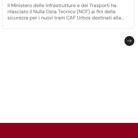
Il Ministero delle Infrastrutture e dei Trasporti ha
rilasciato il Nulla Osta Tecnico (NOT) ai fini della
sicurezza per i nuovi tram CAF Urbos destinati alla
rete di Roma Capitale. "Si tratta di un provvedimento
che certifica la conformità del progetto dei nuovi
convogli di ultima generazione e consente di
proseguire verso la loro effettiva immissione in
servizio" ha dichiarato l’assessore alla
Mobilità, Eugenio Patanè .