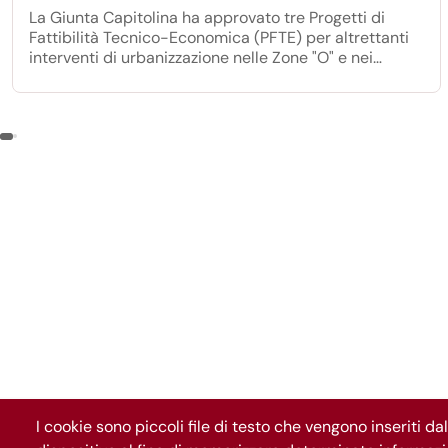
La Giunta Capitolina ha approvato tre Progetti di
Fattibilità Tecnico-Economica (PFTE) per altrettanti
interventi di urbanizzazione nelle Zone "O" e nei
Toponimi della città, destinando complessivamente
oltre 1 milione di euro alla realizzazione di opere
pubbliche.
I cookie sono piccoli file di testo che vengono inseriti da