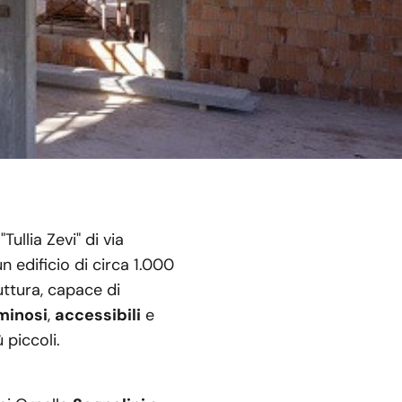
ullia Zevi" di via
un edificio di circa 1.000
uttura, capace di
minosi
,
accessibili
e
 piccoli.