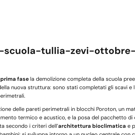
a
prima fase
la demolizione completa della scuola prees
della nuova struttura: sono stati completati gli scavi e l
perimetrali.
zione delle pareti perimetrali in blocchi Poroton, un ma
olamento termico e acustico, e la posa del pacchetto di
 secondo i criteri dell’
architettura bioclimatica
e p
bambini: si sviluppa intorno a un nucleo centrale con 