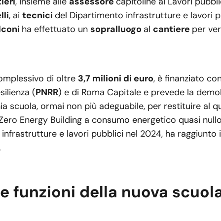
ieri
, insieme alle
assessore
capitoline ai Lavori pubbl
lli
, ai
tecnici
del Dipartimento infrastrutture e lavori p
lconi
ha effettuato un
sopralluogo
al
cantiere
per ver
complessivo di oltre
3,7 milioni di euro
, è finanziato co
silienza (
PNRR
) e di Roma Capitale e prevede la demol
ia scuola, ormai non più adeguabile, per restituire al 
Zero Energy Building a consumo energetico quasi nullo. 
infrastrutture e lavori pubblici nel 2024, ha raggiunto 
.
e funzioni della nuova scuola 