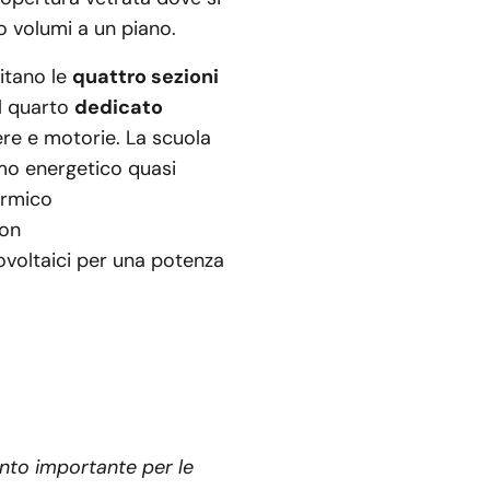
ro volumi a un piano.
pitano le
quattro sezioni
 il quarto
dedicato
ibere e motorie. La scuola
mo energetico quasi
ermico
non
tovoltaici per una potenza
ento importante per le