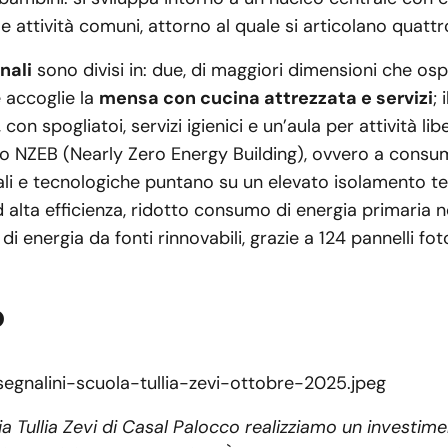
 le attività comuni, attorno al quale si articolano quatt
nali
sono divisi in: due, di maggiori dimensioni che os
e accoglie la
mensa con cucina attrezzata e servizi
;
, con spogliatoi, servizi igienici e un’aula per attività l
io NZEB (Nearly Zero Energy Building), ovvero a consu
uali e tecnologiche puntano su un elevato isolamento t
ad alta efficienza, ridotto consumo di energia primaria 
di energia da fonti rinnovabili, grazie a 124 pannelli fo
o
zia Tullia Zevi di Casal Palocco realizziamo un investim