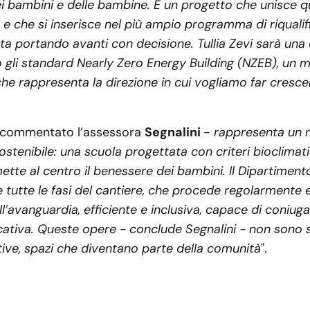
dei bambini e delle bambine. È un progetto che unisce qu
e, e che si inserisce nel più ampio programma di riquali
ta portando avanti con decisione. Tullia Zevi sarà una 
gli standard Nearly Zero Energy Building (NZEB), un m
he rappresenta la direzione in cui vogliamo far crescer
 commentato l’assessora
Segnalini
-
rappresenta un m
ostenibile: una scuola progettata con criteri bioclimatic
mette al centro il benessere dei bambini. Il Dipartimento
tutte le fasi del cantiere, che procede regolarmente e 
ll’avanguardia, efficiente e inclusiva, capace di coniuga
cativa. Queste opere - conclude Segnalini - non sono
ive, spazi che diventano parte della comunità
".