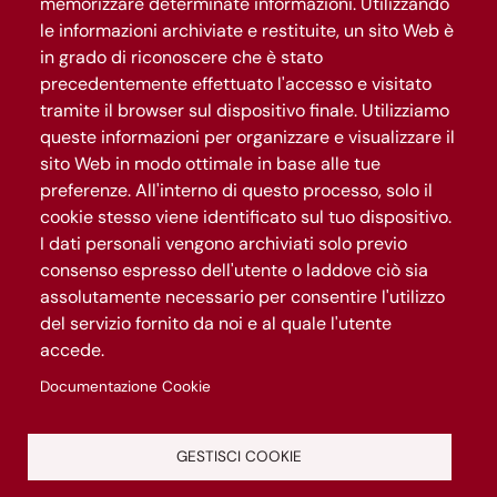
memorizzare determinate informazioni. Utilizzando
Segui Roma Capitale
le informazioni archiviate e restituite, un sito Web è
in grado di riconoscere che è stato
precedentemente effettuato l'accesso e visitato
Iscriviti al canale WhatsApp
tramite il browser sul dispositivo finale. Utilizziamo
queste informazioni per organizzare e visualizzare il
sito Web in modo ottimale in base alle tue
preferenze. All'interno di questo processo, solo il
cookie stesso viene identificato sul tuo dispositivo.
I dati personali vengono archiviati solo previo
consenso espresso dell'utente o laddove ciò sia
assolutamente necessario per consentire l'utilizzo
del servizio fornito da noi e al quale l'utente
Gestisci privacy
accede.
Privacy e Cookies policy
Documentazione Cookie
Le informazioni sul portale sono in continuo aggiornamento.
GESTISCI COOKIE
Aiutaci a migliorarlo. Scrivi a
segnalazioni@romasitrasforma.it