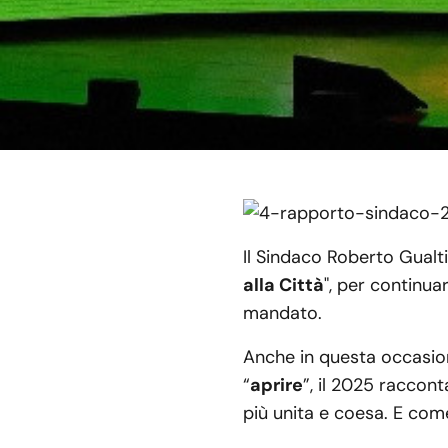
Il Sindaco Roberto Gualtie
alla Città
", per continua
mandato.
Anche in questa occasion
“
aprire
”, il 2025 raccon
più unita e coesa. E com