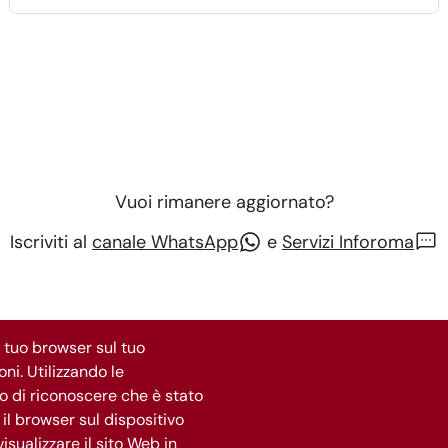
che certifica la conformità del progetto dei nuovi
convogli di ultima generazione e consente di
proseguire verso la loro effettiva immissione in
servizio" ha dichiarato l’assessore alla
Mobilità, Eugenio Patanè .
Vuoi rimanere aggiornato?
Iscriviti al
canale WhatsApp
e
Servizi Inforoma
l tuo browser sul tuo
ni. Utilizzando le
Segui Roma Capitale
do di riconoscere che è stato
il browser sul dispositivo
isualizzare il sito Web in