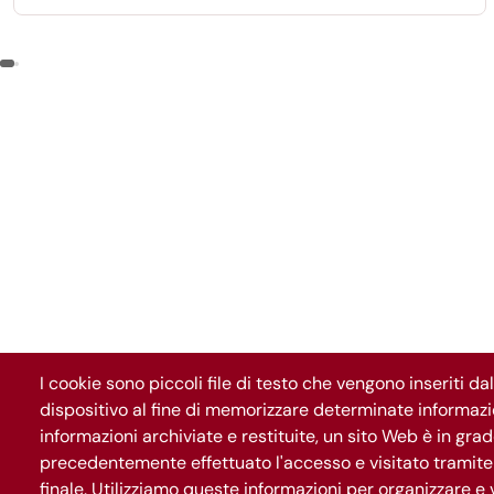
Roma Servizi per la Mobilità e cofinanziato dall'Unione
Europea.
I cookie sono piccoli file di testo che vengono inseriti da
dispositivo al fine di memorizzare determinate informazio
informazioni archiviate e restituite, un sito Web è in gra
precedentemente effettuato l'accesso e visitato tramite 
finale. Utilizziamo queste informazioni per organizzare e v