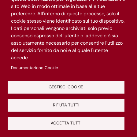
Cultura
sito Web in modo ottimale in base alle tue
Puntiamo sulla bellezza, la conoscenza e la
preferenze. All'interno di questo processo, solo il
capacità rigenerativa della cultura: un
cookie stesso viene identificato sul tuo dispositivo.
patrimonio unico e un grande motore di
I dati personali vengono archiviati solo previo
sviluppo per la città.
consenso espresso dell'utente o laddove ciò sia
assolutamente necessario per consentire l'utilizzo
Inclusione
del servizio fornito da noi e al quale l'utente
Da oltre 2000 anni Roma è città
accede.
dell’accoglienza e dell’inclusione. La vogliamo
Documentazione Cookie
rendere ancora più giusta, aperta, unita e
solidale.
GESTISCI COOKIE
Innovazione
Valorizziamo scienza, ricerca e innovazione, da
RIFIUTA TUTTI
sempre nel DNA di Roma, per generare
opportunità, lavoro, benessere per una città
ACCETTA TUTTI
Chiudi
Scopri di più
che guardi al futuro.