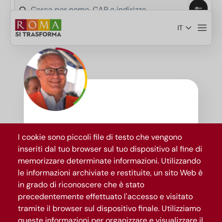
Salta al contenuto principale
IT
Scopri i temi del progetto Roma si trasforma
Roma
si
I cookie sono piccoli file di testo che vengono
trasforma
inseriti dal tuo browser sul tuo dispositivo al fine di
memorizzare determinate informazioni. Utilizzando
le informazioni archiviate e restituite, un sito Web è
La città eterna cambia
per
in grado di riconoscere che è stato
sempre
precedentemente effettuato l'accesso e visitato
tramite il browser sul dispositivo finale. Utilizziamo
queste informazioni per organizzare e visualizzare il