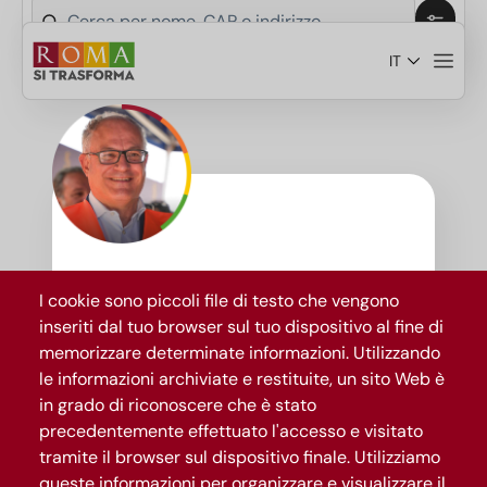
Salta al contenuto principale
IT
Scopri i temi del progetto Roma si trasforma
Roma
si
I cookie sono piccoli file di testo che vengono
trasforma
inseriti dal tuo browser sul tuo dispositivo al fine di
memorizzare determinate informazioni. Utilizzando
le informazioni archiviate e restituite, un sito Web è
La città eterna cambia
per
in grado di riconoscere che è stato
sempre
precedentemente effettuato l'accesso e visitato
tramite il browser sul dispositivo finale. Utilizziamo
queste informazioni per organizzare e visualizzare il