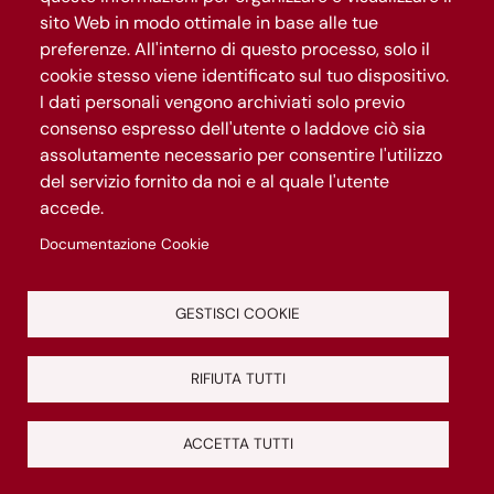
Cultura
sito Web in modo ottimale in base alle tue
Puntiamo sulla bellezza, la conoscenza e la
preferenze. All'interno di questo processo, solo il
capacità rigenerativa della cultura: un
cookie stesso viene identificato sul tuo dispositivo.
patrimonio unico e un grande motore di
I dati personali vengono archiviati solo previo
sviluppo per la città.
consenso espresso dell'utente o laddove ciò sia
assolutamente necessario per consentire l'utilizzo
Inclusione
del servizio fornito da noi e al quale l'utente
Da oltre 2000 anni Roma è città
accede.
dell’accoglienza e dell’inclusione. La vogliamo
Documentazione Cookie
rendere ancora più giusta, aperta, unita e
solidale.
GESTISCI COOKIE
Innovazione
Valorizziamo scienza, ricerca e innovazione, da
RIFIUTA TUTTI
sempre nel DNA di Roma, per generare
opportunità, lavoro, benessere per una città
ACCETTA TUTTI
Chiudi
Scopri di più
che guardi al futuro.